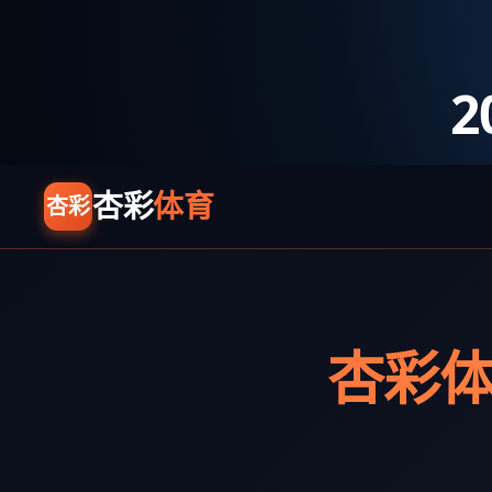
杏彩
体育
杏彩
杏彩体